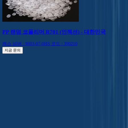
PP 랜덤 코폴리머 R701 (인젝션) - 대한민국
캐스 넘버
:
9003-07-0
HS 코드
:
390210
지금 문의
원활한 공급망으로 대륙을 연결하다
공급망 솔루션
회사의 공급망 전략을 사용하여 고객의 요구에 맞게 화
글로벌 공급망 관리 분야에서 20년 이상의 전문 지식을 보유한
물 통합 및 운송을 조직합니다.
Tradeasia International은 전 세계 원자재 및 산업용 화학 물질 유
통을 위한 최적의 솔루션을 제공합니다.오늘 트레이드아시아
인터내셔널이 제공하는 솔루션을 통해 산업 성장을 촉진하십
시오.
품질 검사